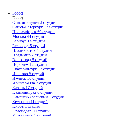
Город
Город
Онлайн студия
3 студии
Санкт-Петербург
123 студии
Новосибирск
69 студий
Москва
44 студии
Барнаул
14 студий
Белгород
5 студий
Владивосток
4 студии
Владимир
2 студии
Волгоград
5 студий
Воронеж
12 студий
Екатеринбург
17 студий
Иваново
5 студий
Ижевск
10 студий
Йошкар-Ола
2 студии
Казань
17 студий
Калининград
6 студий
Каменск-Уральский
1 студия
Кемерово
11 студий
Киров
1 студия
Краснодар
30 студий
Красноярск
18 студий