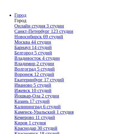
Город
Город
Онлайн студия
3 студии
Санкт-Петербург
123 студии
Новосибирск
69 студий
Москва
44 студии
Барнаул
14 студий
Белгород
5 студий
Владивосток
4 студии
Владимир
2 студии
Волгоград
5 студий
Воронеж
12 студий
Екатеринбург
17 студий
Иваново
5 студий
Ижевск
10 студий
Йошкар-Ола
2 студии
Казань
17 студий
Калининград
6 студий
Каменск-Уральский
1 студия
Кемерово
11 студий
Киров
1 студия
Краснодар
30 студий
Красноярск
18 студий