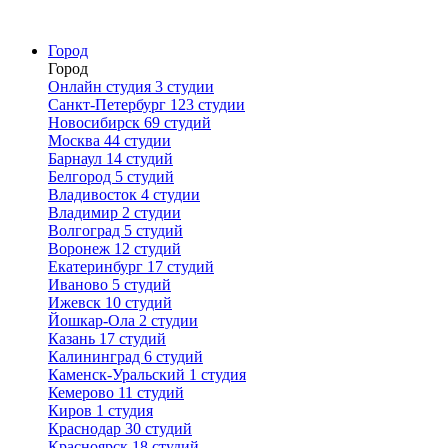
Город
Город
Онлайн студия
3 студии
Санкт-Петербург
123 студии
Новосибирск
69 студий
Москва
44 студии
Барнаул
14 студий
Белгород
5 студий
Владивосток
4 студии
Владимир
2 студии
Волгоград
5 студий
Воронеж
12 студий
Екатеринбург
17 студий
Иваново
5 студий
Ижевск
10 студий
Йошкар-Ола
2 студии
Казань
17 студий
Калининград
6 студий
Каменск-Уральский
1 студия
Кемерово
11 студий
Киров
1 студия
Краснодар
30 студий
Красноярск
18 студий