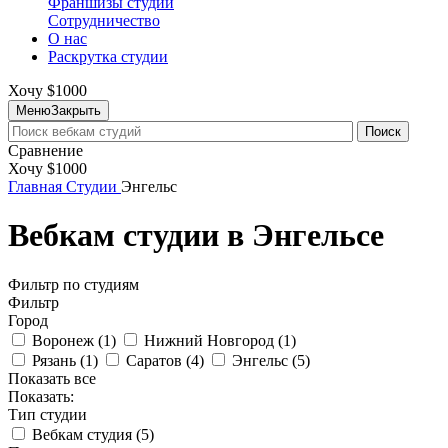
Франшизы студий
Сотрудничество
О нас
Раскрутка студии
Хочу $1000
Меню
Закрыть
Поиск
Сравнение
Хочу $1000
Главная
Студии
Энгельс
Вебкам студии в Энгельсе
Фильтр по студиям
Фильтр
Город
Воронеж (
1
)
Нижний Новгород (
1
)
Рязань (
1
)
Саратов (
4
)
Энгельс (
5
)
Показать все
Показать:
Тип студии
Вебкам студия (
5
)