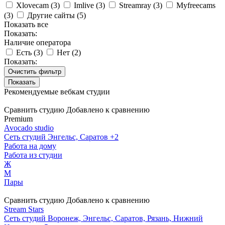
Xlovecam (
3
)
Imlive (
3
)
Streamray (
3
)
Myfreecams
(
3
)
Другие сайты (
5
)
Показать все
Показать:
Наличие оператора
Есть (
3
)
Нет (
2
)
Показать:
Очистить фильтр
Рекомендуемые вебкам студии
Сравнить студию
Добавлено к сравнению
Premium
Avocado studio
Сеть студий
Энгельс, Саратов
+2
Работа на дому
Работа из студии
Ж
М
Пары
Сравнить студию
Добавлено к сравнению
Stream Stars
Сеть студий
Воронеж, Энгельс, Саратов, Рязань, Нижний