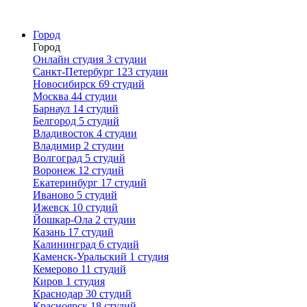
Город
Город
Онлайн студия
3 студии
Санкт-Петербург
123 студии
Новосибирск
69 студий
Москва
44 студии
Барнаул
14 студий
Белгород
5 студий
Владивосток
4 студии
Владимир
2 студии
Волгоград
5 студий
Воронеж
12 студий
Екатеринбург
17 студий
Иваново
5 студий
Ижевск
10 студий
Йошкар-Ола
2 студии
Казань
17 студий
Калининград
6 студий
Каменск-Уральский
1 студия
Кемерово
11 студий
Киров
1 студия
Краснодар
30 студий
Красноярск
18 студий