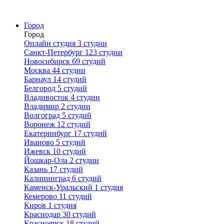
Город
Город
Онлайн студия
3 студии
Санкт-Петербург
123 студии
Новосибирск
69 студий
Москва
44 студии
Барнаул
14 студий
Белгород
5 студий
Владивосток
4 студии
Владимир
2 студии
Волгоград
5 студий
Воронеж
12 студий
Екатеринбург
17 студий
Иваново
5 студий
Ижевск
10 студий
Йошкар-Ола
2 студии
Казань
17 студий
Калининград
6 студий
Каменск-Уральский
1 студия
Кемерово
11 студий
Киров
1 студия
Краснодар
30 студий
Красноярск
18 студий