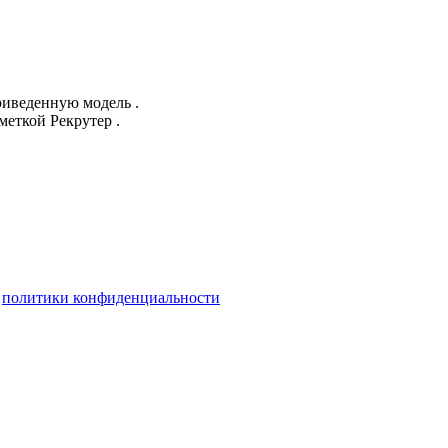
приведенную модель .
меткой Рекрутер .
и
политики конфиденциальности