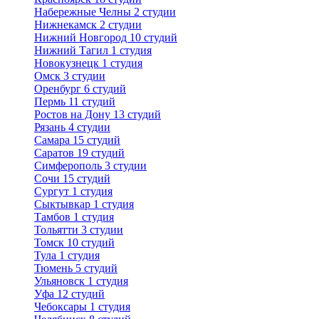
Набережные Челны
2 студии
Нижнекамск
2 студии
Нижний Новгород
10 студий
Нижний Тагил
1 студия
Новокузнецк
1 студия
Омск
3 студии
Оренбург
6 студий
Пермь
11 студий
Ростов на Дону
13 студий
Рязань
4 студии
Самара
15 студий
Саратов
19 студий
Симферополь
3 студии
Сочи
15 студий
Сургут
1 студия
Сыктывкар
1 студия
Тамбов
1 студия
Тольятти
3 студии
Томск
10 студий
Тула
1 студия
Тюмень
5 студий
Ульяновск
1 студия
Уфа
12 студий
Чебоксары
1 студия