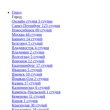
Город
Город
Онлайн студия
3 студии
Санкт-Петербург
123 студии
Новосибирск
69 студий
Москва
44 студии
Барнаул
14 студий
Белгород
5 студий
Владивосток
4 студии
Владимир
2 студии
Волгоград
5 студий
Воронеж
12 студий
Екатеринбург
17 студий
Иваново
5 студий
Ижевск
10 студий
Йошкар-Ола
2 студии
Казань
17 студий
Калининград
6 студий
Каменск-Уральский
1 студия
Кемерово
11 студий
Киров
1 студия
Краснодар
30 студий
Красноярск
18 студий