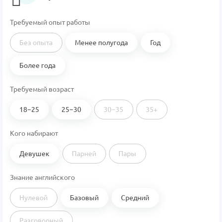
Требуемый опыт работы
Без опыта
Менее полугода
Год
Более года
Требуемый возраст
18−25
25−30
30−35
35+
Кого набирают
Девушек
Парней
Пары
Знание английского
Нулевой
Базовый
Средний
Разговорный