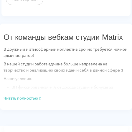
От команды вебкам студии Matrix
В дружный и атмосферный коллектив срочно требуется ночной
администратор!
В нашей студии работа админа больше направлена на
творчество и реализацию своих идей и себя в данной сфере :)
Наши условия:
ЗП фиксированная + % от дохода студии + бонусы за
приглашение новых моделей, а также за прояление себя в
Читать полностью
работе
График 3/3 с 21:00 до 9:00
Комфортабельное рабочее место
Адекватное руководство