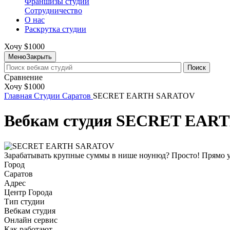
Франшизы студий
Сотрудничество
О нас
Раскрутка студии
Хочу $1000
Меню
Закрыть
Поиск
Сравнение
Хочу $1000
Главная
Студии
Саратов
SECRET EARTH SARATOV
Вебкам студия SECRET EA
Зарабатывать крупные суммы в нише ноунюд? Просто! Прямо у 
Город
Саратов
Адрес
Центр Города
Тип студии
Вебкам студия
Онлайн сервис
Как работают