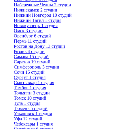
Набережные Челны
2 студии
Нижнекамск
2 студии
Нижний Новгород
10 студий
Нижний Тагил
1 студия
Новокузнецк
1 студия
Омск
3 студии
Оренбург
6 студий
Пермь
11 студий
Ростов на Дону
13 студий
Рязань
4 студии
Самара
15 студий
Саратов
19 студий
Симферополь
3 студии
Сочи
15 студий
Сургут
1 студия
Сыктывкар
1 студия
Тамбов
1 студия
Тольятти
3 студии
Томск
10 студий
Тула
1 студия
Тюмень
5 студий
Ульяновск
1 студия
Уфа
12 студий
Чебоксары
1 студия