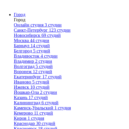
Город
Город
Онлайн студия
3 студии
Санкт-Петербург
123 студии
Новосибирск
69 студий
Москва
44 студии
Барнаул
14 студий
Белгород
5 студий
Владивосток
4 студии
Владимир
2 студии
Волгоград
5 студий
Воронеж
12 студий
Екатеринбург
17 студий
Иваново
5 студий
Ижевск
10 студий
Йошкар-Ола
2 студии
Казань
17 студий
Калининград
6 студий
Каменск-Уральский
1 студия
Кемерово
11 студий
Киров
1 студия
Краснодар
30 студий
Красноярск
18 студий