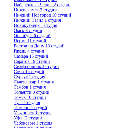
Набережные Челны
2 студии
Нижнекамск
2 студии
Нижний Новгород
10 студий
Нижний Тагил
1 студия
Новокузнецк
1 студия
Омск
3 студии
Оренбург
6 студий
Пермь
11 студий
Ростов на Дону
13 студий
Рязань
4 студии
Самара
15 студий
Саратов
19 студий
Симферополь
3 студии
Сочи
15 студий
Сургут
1 студия
Сыктывкар
1 студия
Тамбов
1 студия
Тольятти
3 студии
Томск
10 студий
Тула
1 студия
Тюмень
5 студий
Ульяновск
1 студия
Уфа
12 студий
Чебоксары
1 студия