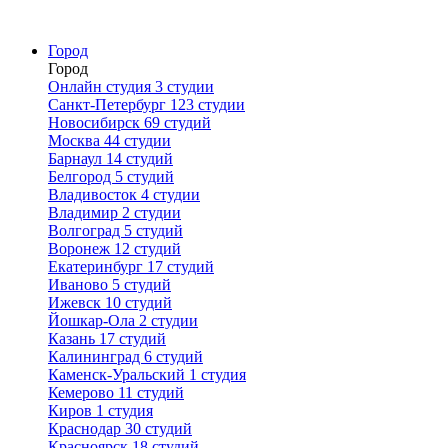
Город
Город
Онлайн студия
3 студии
Санкт-Петербург
123 студии
Новосибирск
69 студий
Москва
44 студии
Барнаул
14 студий
Белгород
5 студий
Владивосток
4 студии
Владимир
2 студии
Волгоград
5 студий
Воронеж
12 студий
Екатеринбург
17 студий
Иваново
5 студий
Ижевск
10 студий
Йошкар-Ола
2 студии
Казань
17 студий
Калининград
6 студий
Каменск-Уральский
1 студия
Кемерово
11 студий
Киров
1 студия
Краснодар
30 студий
Красноярск
18 студий