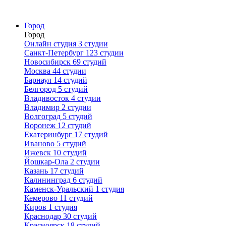
Город
Город
Онлайн студия
3 студии
Санкт-Петербург
123 студии
Новосибирск
69 студий
Москва
44 студии
Барнаул
14 студий
Белгород
5 студий
Владивосток
4 студии
Владимир
2 студии
Волгоград
5 студий
Воронеж
12 студий
Екатеринбург
17 студий
Иваново
5 студий
Ижевск
10 студий
Йошкар-Ола
2 студии
Казань
17 студий
Калининград
6 студий
Каменск-Уральский
1 студия
Кемерово
11 студий
Киров
1 студия
Краснодар
30 студий
Красноярск
18 студий