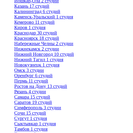
Йошкар-Ола
2 студии
Казань
17 студий
Калининград
6 студий
Каменск-Уральский
1 студия
Кемерово
11 студий
Киров
1 студия
Краснодар
30 студий
Красноярск
18 студий
Набережные Челны
2 студии
Нижнекамск
2 студии
Нижний Новгород
10 студий
Нижний Тагил
1 студия
Новокузнецк
1 студия
Омск
3 студии
Оренбург
6 студий
Пермь
11 студий
Ростов на Дону
13 студий
Рязань
4 студии
Самара
15 студий
Саратов
19 студий
Симферополь
3 студии
Сочи
15 студий
Сургут
1 студия
Сыктывкар
1 студия
Тамбов
1 студия