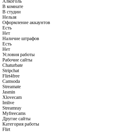
Алкоголь
В комнате
В студии
Нельзя
Оформление аккаунтов
Есть
Нет
Наличие штрафов
Есть
Нет
Условия работы
Рабочие сайты
Chaturbate
Stripchat
Flirt4free
Camsoda
Streamate
Jasmin
Xlovecam
Imlive
Streamray
Myfreecams
Другие сайты
Категория работы
Flirt