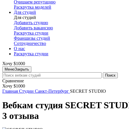
Очищаем репутацию
Раскрутка моделей
Для студий
Для студий
Добавить студию
Добавить вакансию
Раскрутка студии
Франшизы студий
Сотрудничество
О нас
Раскрутка студии
Хочу $1000
Меню
Закрыть
Поиск
Сравнение
Хочу $1000
Главная
Студии
Санкт-Петербург
SECRET STUDIO
Вебкам студия SECRET STUD
3 отзыва