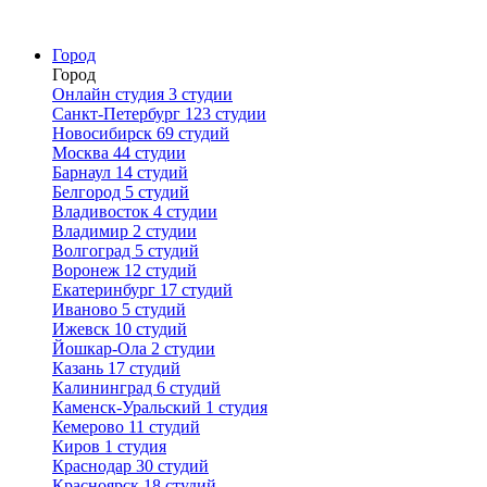
Город
Город
Онлайн студия
3 студии
Санкт-Петербург
123 студии
Новосибирск
69 студий
Москва
44 студии
Барнаул
14 студий
Белгород
5 студий
Владивосток
4 студии
Владимир
2 студии
Волгоград
5 студий
Воронеж
12 студий
Екатеринбург
17 студий
Иваново
5 студий
Ижевск
10 студий
Йошкар-Ола
2 студии
Казань
17 студий
Калининград
6 студий
Каменск-Уральский
1 студия
Кемерово
11 студий
Киров
1 студия
Краснодар
30 студий
Красноярск
18 студий