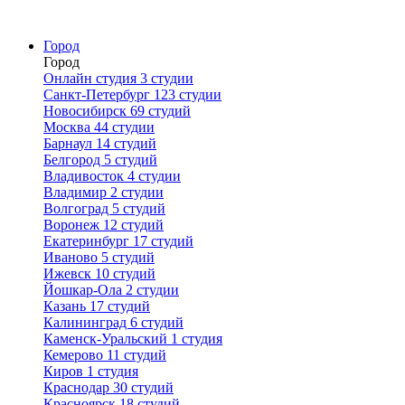
Город
Город
Онлайн студия
3 студии
Санкт-Петербург
123 студии
Новосибирск
69 студий
Москва
44 студии
Барнаул
14 студий
Белгород
5 студий
Владивосток
4 студии
Владимир
2 студии
Волгоград
5 студий
Воронеж
12 студий
Екатеринбург
17 студий
Иваново
5 студий
Ижевск
10 студий
Йошкар-Ола
2 студии
Казань
17 студий
Калининград
6 студий
Каменск-Уральский
1 студия
Кемерово
11 студий
Киров
1 студия
Краснодар
30 студий
Красноярск
18 студий