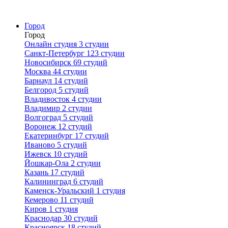
Город
Город
Онлайн студия
3 студии
Санкт-Петербург
123 студии
Новосибирск
69 студий
Москва
44 студии
Барнаул
14 студий
Белгород
5 студий
Владивосток
4 студии
Владимир
2 студии
Волгоград
5 студий
Воронеж
12 студий
Екатеринбург
17 студий
Иваново
5 студий
Ижевск
10 студий
Йошкар-Ола
2 студии
Казань
17 студий
Калининград
6 студий
Каменск-Уральский
1 студия
Кемерово
11 студий
Киров
1 студия
Краснодар
30 студий
Красноярск
18 студий