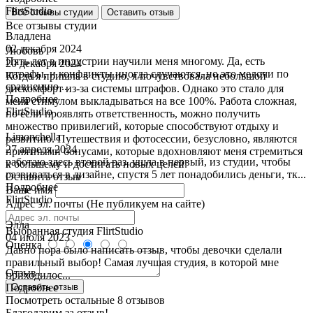
FlirtStudio
Все отзывы студии
Оставить отзыв
Все отзывы студии
Владлена
02 декабря 2024
Любовь
Пять лет в индустрии научили меня многому. Да, есть
20 декабря 2024
штрафы, и конфликты иногда случаются, но это мелочи по
Когда я пришла в студию, я почувствовала небольшой
сравнению ...
дискомфорт из-за системы штрафов. Однако это стало для
Подробнее
меня стимулом выкладываться на все 100%. Работа сложная,
FlirtStudio
но если проявлять ответственность, можно получить
множество привилегий, которые способствуют отдыху и
Limonchella
развитию. Путешествия и фотосессии, безусловно, являются
27 апреля 2024
приятными бонусами, которые вдохновляют меня стремиться
работаю здесь второй раз. ушла в первый, из студии, чтобы
к большему и достигать новых целей.
развиваться в дизайне, спустя 5 лет понадобились деньги, тк...
Оставить отзыв
Подробнее
Ваше имя
FlirtStudio
Адрес эл. почты (Не публикуем на сайте)
Элла
Выбранная студия
FlirtStudio
04 июля 2023
Оценка
Давно пора было написать отзыв, чтобы девочки сделали
правильный выбор! Самая лучшая студия, в которой мне
Отзыв
приходилос...
Подробнее
Оставить отзыв
Посмотреть остальные 8 отзывов
Благодарим за отзыв!