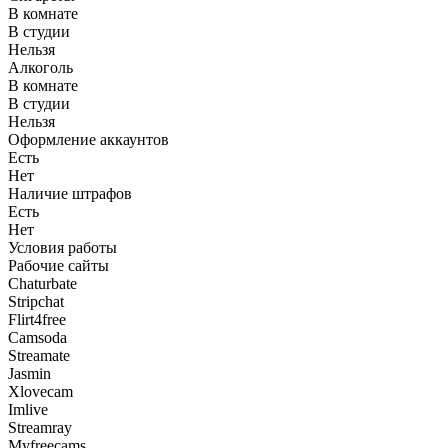
В комнате
В студии
Нельзя
Алкоголь
В комнате
В студии
Нельзя
Оформление аккаунтов
Есть
Нет
Наличие штрафов
Есть
Нет
Условия работы
Рабочие сайты
Chaturbate
Stripchat
Flirt4free
Camsoda
Streamate
Jasmin
Xlovecam
Imlive
Streamray
Myfreecams