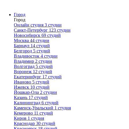
Город
Город
Онлайн студия
3 студии
Санкт-Петербург
123 студии
Новосибирск
69 студий
Москва
44 студии
Барнаул
14 студий
Белгород
5 студий
Владивосток
4 студии
Владимир
2 студии
Волгоград
5 студий
Воронеж
12 студий
Екатеринбург
17 студий
Иваново
5 студий
Ижевск
10 студий
Йошкар-Ола
2 студии
Казань
17 студий
Калининград
6 студий
Каменск-Уральский
1 студия
Кемерово
11 студий
Киров
1 студия
Краснодар
30 студий
Красноярск
18 студий