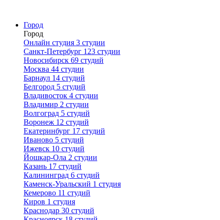
Город
Город
Онлайн студия
3 студии
Санкт-Петербург
123 студии
Новосибирск
69 студий
Москва
44 студии
Барнаул
14 студий
Белгород
5 студий
Владивосток
4 студии
Владимир
2 студии
Волгоград
5 студий
Воронеж
12 студий
Екатеринбург
17 студий
Иваново
5 студий
Ижевск
10 студий
Йошкар-Ола
2 студии
Казань
17 студий
Калининград
6 студий
Каменск-Уральский
1 студия
Кемерово
11 студий
Киров
1 студия
Краснодар
30 студий
Красноярск
18 студий