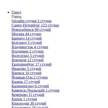
Город
Город
Онлайн студия
3 студии
Санкт-Петербург
123 студии
Новосибирск
69 студий
Москва
44 студии
Барнаул
14 студий
Белгород
5 студий
Владивосток
4 студии
Владимир
2 студии
Волгоград
5 студий
Воронеж
12 студий
Екатеринбург
17 студий
Иваново
5 студий
Ижевск
10 студий
Йошкар-Ола
2 студии
Казань
17 студий
Калининград
6 студий
Каменск-Уральский
1 студия
Кемерово
11 студий
Киров
1 студия
Краснодар
30 студий
Красноярск
18 студий