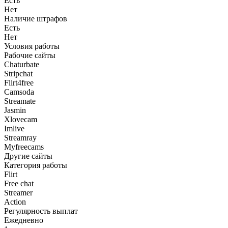
Есть
Нет
Наличие штрафов
Есть
Нет
Условия работы
Рабочие сайты
Chaturbate
Stripchat
Flirt4free
Camsoda
Streamate
Jasmin
Xlovecam
Imlive
Streamray
Myfreecams
Другие сайты
Категория работы
Flirt
Free chat
Streamer
Action
Регулярность выплат
Ежедневно