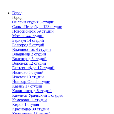
Город
Город
Онлайн студия
3 студии
Санкт-Петербург
123 студии
Новосибирск
69 студий
Москва
44 студии
Барнаул
14 студий
Белгород
5 студий
Владивосток
4 студии
Владимир
2 студии
Волгоград
5 студий
Воронеж
12 студий
Екатеринбург
17 студий
Иваново
5 студий
Ижевск
10 студий
Йошкар-Ола
2 студии
Казань
17 студий
Калининград
6 студий
Каменск-Уральский
1 студия
Кемерово
11 студий
Киров
1 студия
Краснодар
30 студий
Красноярск
18 студий