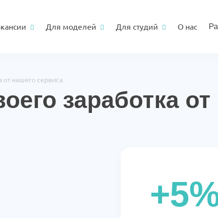
акансии
Для моделей
Для студий
О нас
Ра
а от нашего сервиса
воего заработка от
+5%