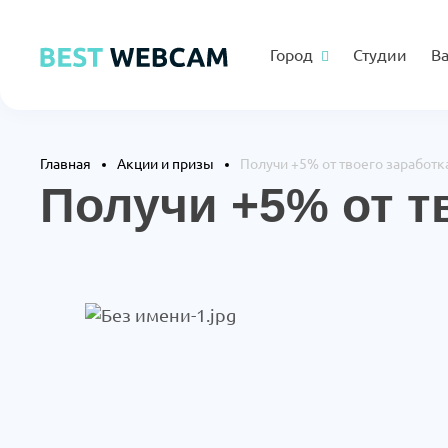
Город
Студии
В
Главная
Акции и призы
Получи +5% от твоего заработк
Получи +5% от т