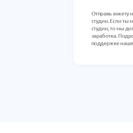
Отправь анкету 
студии. Если ты
студии, то мы д
заработка. Подр
поддержке нашег