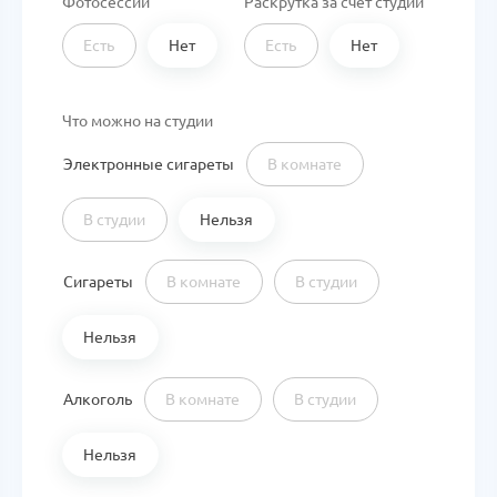
Фотосессии
Раскрутка за счет студии
Есть
Нет
Есть
Нет
Что можно на студии
Электронные сигареты
В комнате
В студии
Нельзя
Сигареты
В комнате
В студии
Нельзя
Алкоголь
В комнате
В студии
Нельзя