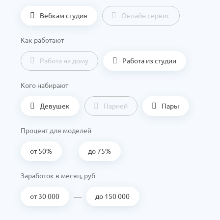
Вебкам студия
Онлайн сервис
Как работают
Работа на дому
Работа из студии
Кого набирают
Девушек
Парней
Пары
Процент для моделей
—
от 50%
до 75%
Заработок в месяц, руб
—
от 30 000
до 150 000