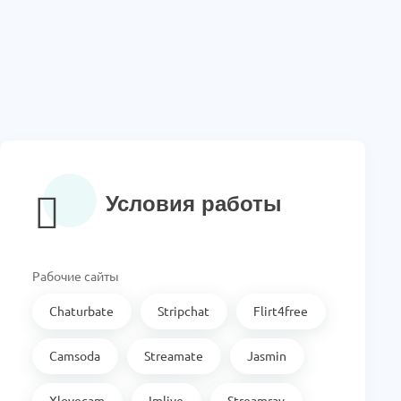
Условия работы
Рабочие сайты
Chaturbate
Stripchat
Flirt4free
Camsoda
Streamate
Jasmin
Xlovecam
Imlive
Streamray