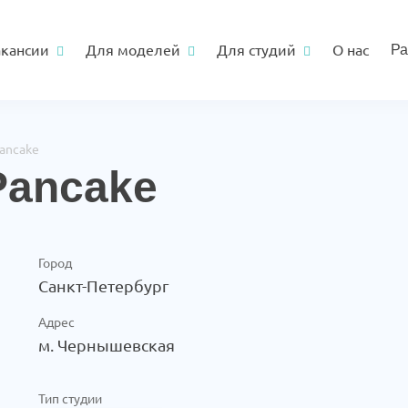
акансии
Для моделей
Для студий
О нас
Ра
ancake
Pancake
Город
Санкт-Петербург
Адрес
м. Чернышевская
Тип студии