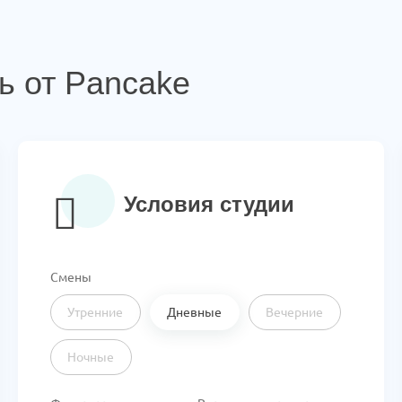
ь от Pancake
Условия студии
Смены
Утренние
Дневные
Вечерние
Ночные