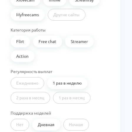
Myfreecams
Другие сайты
Категория работы
Flirt
Free chat
Streamer
Action
Регулярность выплат
Ежедневно
1 раз в неделю
2 раза в месяц
1 раз в месяц
Поддержка моделей
Нет
Дневная
Ночная