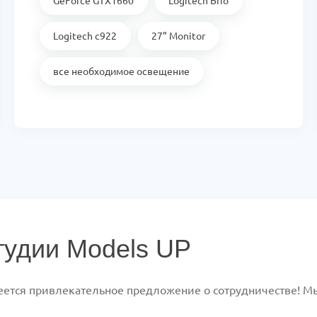
GeForce GTX1660
Logitech Brio
Logitech c922
27” Monitor
все необходимое освещение
тудии Models UP
имеется привлекательное предложение о сотрудничестве! 