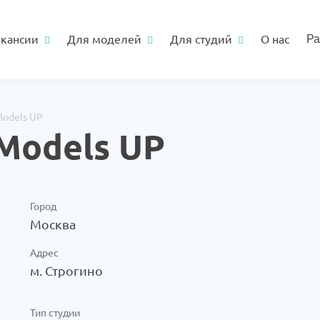
акансии
Для моделей
Для студий
О нас
Ра
odels UP
Models UP
Город
Москва
Адрес
м. Строгино
Тип студии