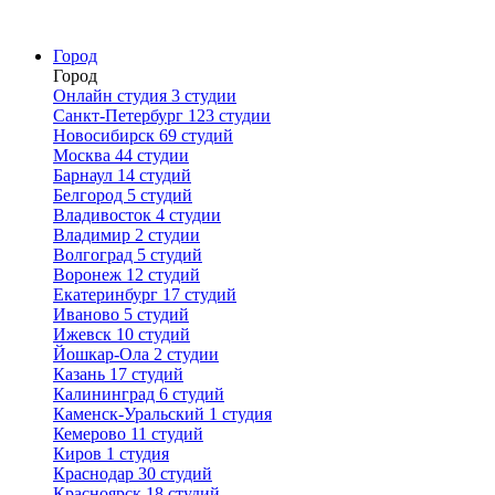
Город
Город
Онлайн студия
3 студии
Санкт-Петербург
123 студии
Новосибирск
69 студий
Москва
44 студии
Барнаул
14 студий
Белгород
5 студий
Владивосток
4 студии
Владимир
2 студии
Волгоград
5 студий
Воронеж
12 студий
Екатеринбург
17 студий
Иваново
5 студий
Ижевск
10 студий
Йошкар-Ола
2 студии
Казань
17 студий
Калининград
6 студий
Каменск-Уральский
1 студия
Кемерово
11 студий
Киров
1 студия
Краснодар
30 студий
Красноярск
18 студий