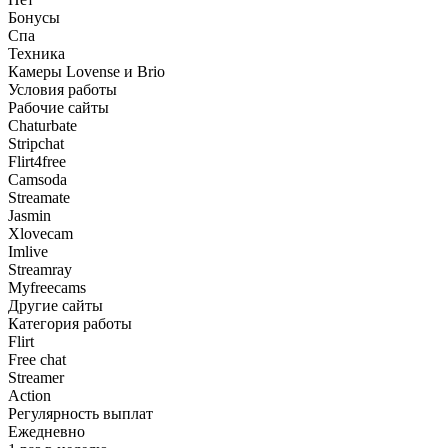
Бонусы
Спа
Техника
Камеры Lovense и Brio
Условия работы
Рабочие сайты
Chaturbate
Stripchat
Flirt4free
Camsoda
Streamate
Jasmin
Xlovecam
Imlive
Streamray
Myfreecams
Другие сайты
Категория работы
Flirt
Free chat
Streamer
Action
Регулярность выплат
Ежедневно