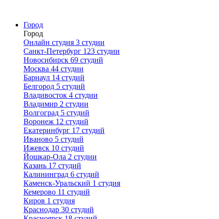
Город
Город
Онлайн студия
3 студии
Санкт-Петербург
123 студии
Новосибирск
69 студий
Москва
44 студии
Барнаул
14 студий
Белгород
5 студий
Владивосток
4 студии
Владимир
2 студии
Волгоград
5 студий
Воронеж
12 студий
Екатеринбург
17 студий
Иваново
5 студий
Ижевск
10 студий
Йошкар-Ола
2 студии
Казань
17 студий
Калининград
6 студий
Каменск-Уральский
1 студия
Кемерово
11 студий
Киров
1 студия
Краснодар
30 студий
Красноярск
18 студий