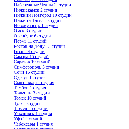
Набережные Челны
2 студии
Нижнекамск
2 студии
Нижний Новгород
10 студий
Нижний Тагил
1 студия
Новокузнецк
1 студия
Омск
3 студии
Оренбург
6 студий
Пермь
11 студий
Ростов на Дону
13 студий
Рязань
4 студии
Самара
15 студий
Саратов
19 студий
Симферополь
3 студии
Сочи
15 студий
Сургут
1 студия
Сыктывкар
1 студия
Тамбов
1 студия
Тольятти
3 студии
Томск
10 студий
Тула
1 студия
Тюмень
5 студий
Ульяновск
1 студия
Уфа
12 студий
Чебоксары
1 студия