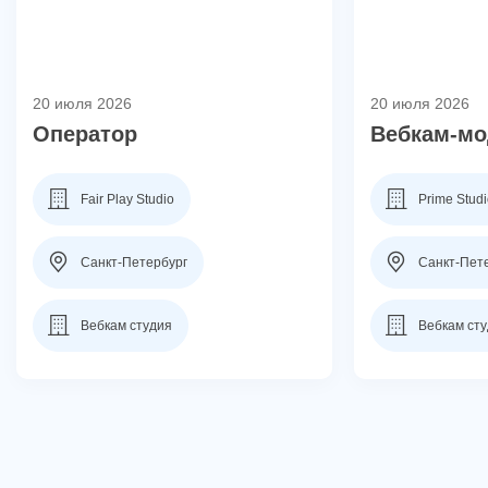
20 июля 2026
20 июля 2026
Оператор
Вебкам-мо
Fair Play Studio
Prime Stud
Санкт-Петербург
Санкт-Пет
Вебкам студия
Вебкам ст